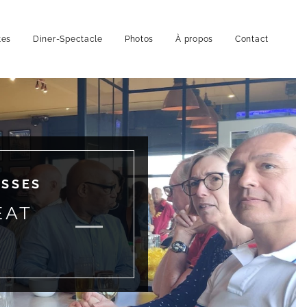
tes
Diner-Spectacle
Photos
À propos
Contact
ASSES
EAT