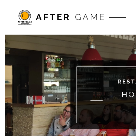
AFTER
GAME
REST
HO